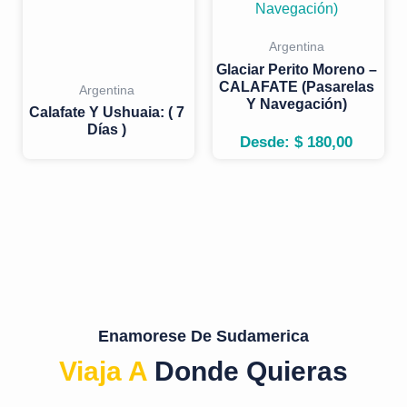
Argentina
Glaciar Perito Moreno –
CALAFATE (Pasarelas
Argentina
Y Navegación)
Calafate Y Ushuaia: ( 7
Días )
Desde:
$
180,00
Enamorese De Sudamerica
Viaja A
Donde Quieras