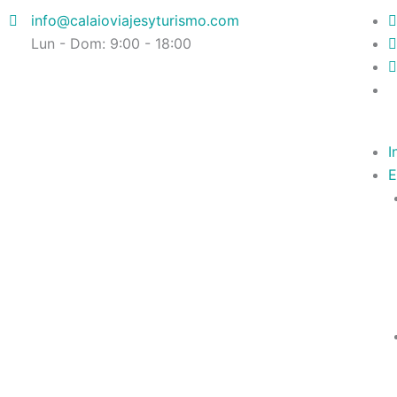
Ir
info@calaioviajesyturismo.com
al
Lun - Dom: 9:00 - 18:00
contenido
I
E