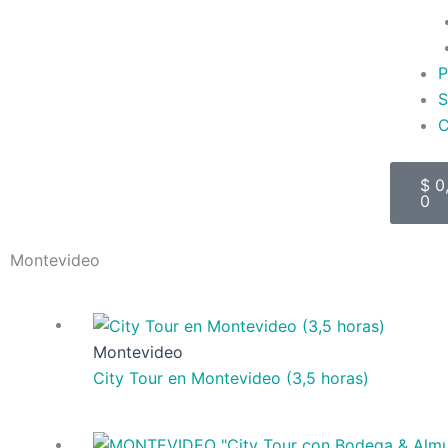
P
S
C
Car
$
0
0
Montevideo
Montevideo
City Tour en Montevideo (3,5 horas)