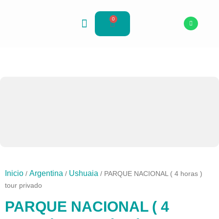
Ir
al
0
Cart
contenido
Paquetes turísticos en Argentina
Sobre Nosotros
Inicio
Argentina
Ushuaia
/
/
/ PARQUE NACIONAL ( 4 horas )
tour privado
PARQUE NACIONAL ( 4